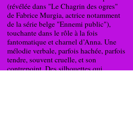
(révélée dans "Le Chagrin des ogres"
de Fabrice Murgia, actrice notamment
de la série belge "Ennemi public"),
touchante dans le rôle à la fois
fantomatique et charnel d’Anna. Une
mélodie verbale, parfois hachée, parfois
tendre, souvent cruelle, et son
contrepoint. Des silhouettes qui
s’enlacent et s’esquivent. Une
temporalité trouble où les souvenirs se
mêlent aux fantasmes, où désir et dépit
s’emballent. Une échappée tragique où
scintillent çà et là des éclats d’humour.
(...)