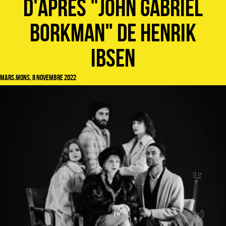
d'après "John Gabriel
Borkman" de Henrik
Ibsen
Mars.Mons, 8 novembre 2022