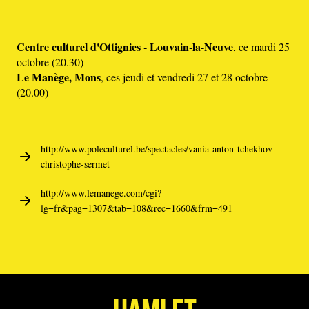
Centre culturel d'Ottignies - Louvain-la-Neuve
, ce mardi 25
octobre (20.30)
Le Manège, Mons
, ces jeudi et vendredi 27 et 28 octobre
(20.00)
http://www.poleculturel.be/spectacles/vania-anton-tchekhov-
christophe-sermet
http://www.lemanege.com/cgi?
lg=fr&pag=1307&tab=108&rec=1660&frm=491