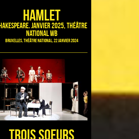
HAMLET
hakespeare. Janvier 2025, Théâtre
National WB
Bruxelles, Théâtre National, 22 janvier 2024
Trois soeurs