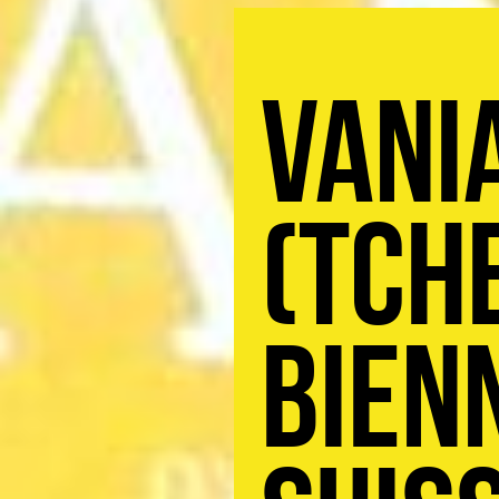
Vani
(Tch
Bien