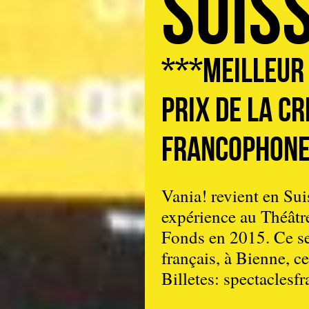
Suiss
***Meilleur
Prix de la Cr
francophon
Vania! revient en Su
expérience au Théât
Fonds en 2015. Ce se
français, à Bienne, c
Billetes: spectaclesfr