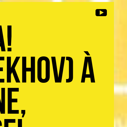
a!
ekhov) à
ne,