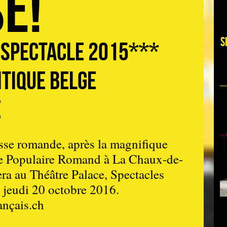
e!
S
 spectacle 2015***
itique belge
e
isse romande, après la magnifique
re Populaire Romand à La Chaux-de-
ra au Théâtre Palace, Spectacles
e jeudi 20 octobre 2016.
ançais.ch