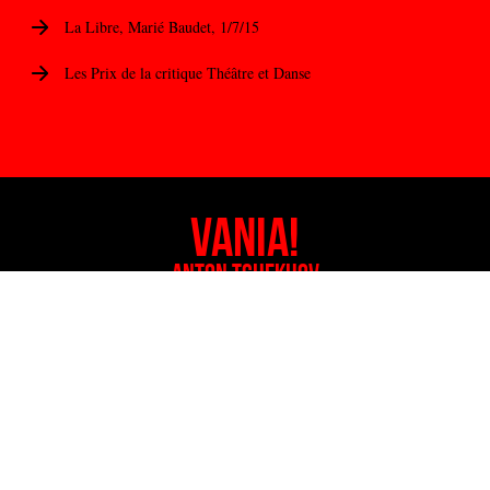
La Libre, Marié Baudet, 1/7/15
Les Prix de la critique Théâtre et Danse
Vania!
Anton Tchekhov
Bruxelles, Théâtre Marni, 04-11-2014