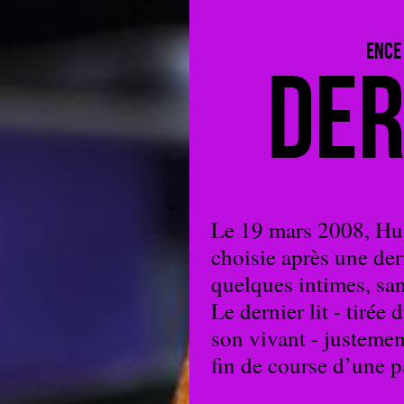
ENCE
Der
Le 19 mars 2008, Hug
choisie après une de
quelques intimes, san
Le dernier lit - tirée
son vivant - justeme
fin de course d’une 