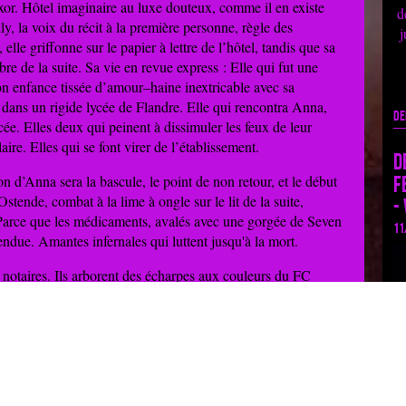
or. Hôtel imaginaire au luxe douteux, comme il en existe
d
y, la voix du récit à la première personne, règle des
j
elle griffonne sur le papier à lettre de l’hôtel, tandis que sa
 de la suite. Sa vie en revue express : Elle qui fut une
on enfance tissée d’amour–haine inextricable avec sa
 dans un rigide lycée de Flandre. Elle qui rencontra Anna,
De
ée. Elles deux qui peinent à dissimuler les feux de leur
aire. Elles qui se font virer de l’établissement.
D
n d’Anna sera la bascule, le point de non retour, et le début
F
stende, combat à la lime à ongle sur le lit de la suite,
-
 Parce que les médicaments, avalés avec une gorgée de Seven
11
endue. Amantes infernales qui luttent jusqu'à la mort.
 notaires. Ils arborent des écharpes aux couleurs du FC
 défilent ivres sur la digue en faisant la chenille. Un
ement reconnaît Emily, l'ex-enfant prodige. Il tente de lui