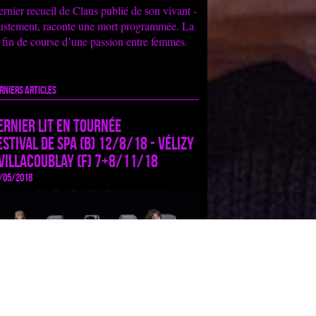
ernier recueil de Claus publié de son vivant -
ustement, raconte une mort programmée. La
fin de course d’une passion entre femmes.
rniers articles
ernier lit en tournée
estival de Spa (B) 12/8/18 - Vélizy
 Villacoublay (F) 7+8/11/18
/05/2018