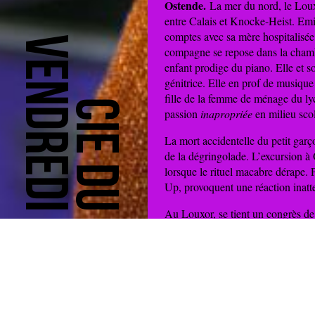
Ostende.
La mer du nord, le Loux
entre Calais et Knocke-Heist. Emil
comptes avec sa mère hospitalisée, 
Vendredi
compagne se repose dans la chambre
enfant prodige du piano. Elle et s
génitrice. Elle en prof de musique
fille de la femme de ménage du lyc
Cie du
passion
inapropriée
en milieu scol
La mort accidentelle du petit garço
de la dégringolade. L’excursion à O
lorsque le rituel macabre dérape.
Up, provoquent une réaction inatt
Au Louxor, se tient un congrès de
Bruges, sont en colère, draguent et
journaliste local qui couvre l’évén
extirper une dernière interview…