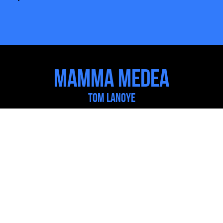
Mamma Medea
Tom Lanoye
Avec Mamma Medea, Tom Lanoye propose une vision toute
personnelle du mythe de Médée, nourrie à différentes sources. Une
vision âpre, sensuelle, truculente, tragi-comique, qui fait le grand
écart entre l’antique et l’époque contemporaine.
Derniers articles
MM trailer 1