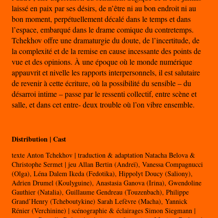
laissé en paix par ses désirs, de n’être ni au bon endroit ni au
bon moment, perpétuellement décalé dans le temps et dans
l’espace, embarqué dans le drame comique du contretemps.
Tchekhov offre une dramaturgie du doute, de l’incertitude, de
la complexité et de la remise en cause incessante des points de
vue et des opinions. À une époque où le monde numérique
appauvrit et nivelle les rapports interpersonnels, il est salutaire
de revenir à cette écriture, où la possibilité du sensible – du
désarroi intime – passe par le ressenti collectif, entre scène et
salle, et dans cet entre- deux trouble où l’on vibre ensemble.
Distribution | Cast
texte Anton Tchekhov | traduction & adaptation Natacha Belova &
Christophe Sermet | jeu Allan Bertin (Andreï), Vanessa Compagnucci
(Olga), Léna Dalem Ikeda (Fedotika), Hippolyt Doucy (Saliony),
Adrien Drumel (Koulyguine), Anastasia Ganova (Irina), Gwendoline
Gauthier (Natalia), Guillaume Gendreau (Touzenbach), Philippe
Grand’Henry (Tcheboutykine) Sarah Lefèvre (Macha), Yannick
Rénier (Verchinine) | scénographie & éclairages Simon Siegmann |