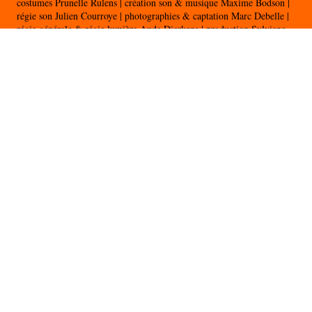
costumes Prunelle Rulens | création son & musique Maxime Bodson |
régie son Julien Courroye | photographies & captation Marc Debelle |
régie générale & régie lumière Aude Dierkens | production Sylviane
Evrard | assistanat à la mise en scène Nelly Framinet | mise en scène
Christophe Sermet
UN SPECTACLE de la Cie du Vendredi
COPRODUCTION Compagnie du Vendredi, Théâtre des Martyrs, La
Coop & Shelter Prod
Avec l’aide de la Fédération Wallonie-Bruxelles, Administration
générale de la Culture, Service général de la création artistique,
Direction du Théâtre, de Tax Shelter.be, ING et du Tax Shelter du
Gouvernement fédéral belge.
Avec le soutien du Centre des Arts Scéniques
Trois soeurs