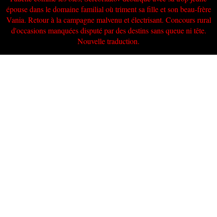
épouse dans le domaine familial où triment sa fille et son beau-frère
Vania. Retour à la campagne malvenu et électrisant. Concours rural
d'occasions manquées disputé par des destins sans queue ni tête.
Nouvelle traduction.
Derniers articles
Vania ! reprise
Bruxelles, 4 au 15 octobre '16, Théâtre
Marni,
01/10/2016