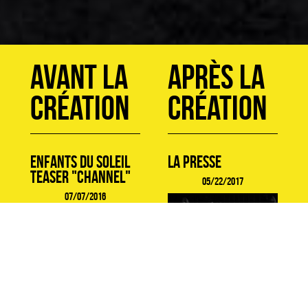
avant la
après la
création
création
Enfants du soleil
La Presse
Teaser "Channel"
05/22/2017
07/07/2016
Vibrante et moderne, la
pièce de Christophe